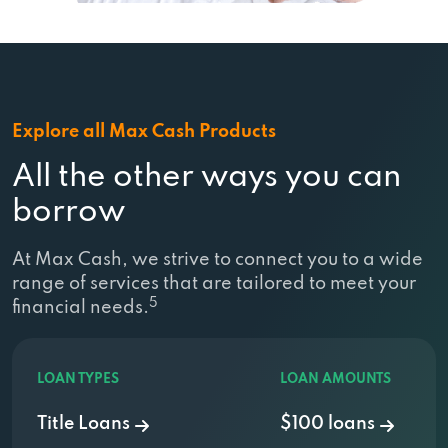
45 Viking Dr, Reedsburg, WI 53959
575 N Knowles Ave # C, New Richmond, WI
54017
Explore all Max Cash Products
All the other ways you can
1736 Main St, Marinette, WI 54143
borrow
732 E Green Bay St, Shawano, WI 54166
At Max Cash, we strive to connect you to a wide
range of services that are tailored to meet your
1100 S 30th St # 102, Manitowoc, WI 54220
5
financial needs.
506 S Military Ave, Green Bay, WI 54303
LOAN TYPES
LOAN AMOUNTS
628 S 8th St, Medford, WI 54451
Title Loans
$100 loans