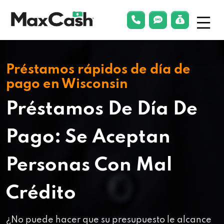
Menu
phonelink
smsLink
applyLin
Max
Cash®
Préstamos rápidos de día de
pago en Wisconsin
Préstamos De Día De
Pago: Se Aceptan
Personas Con Mal
Crédito
¿No puede hacer que su presupuesto le alcance