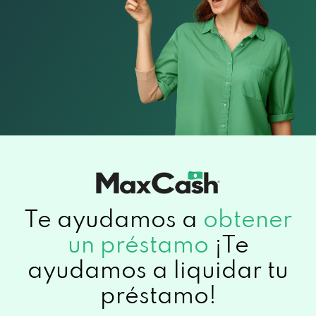
2010 Red Arrow Trl, Fitchburg, WI 53711
Te ayudamos a
obtener
un préstamo
¡Te
ayudamos a liquidar tu
préstamo!