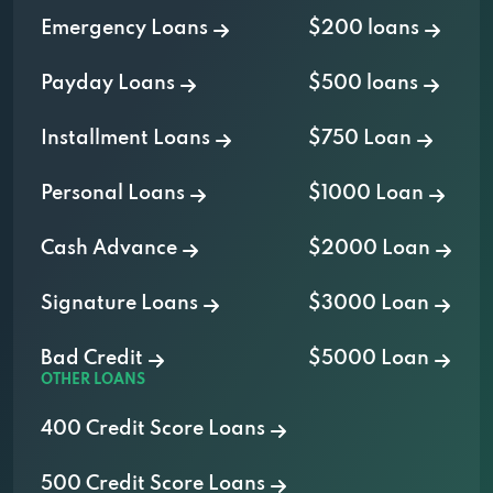
Emergency Loans
$200 loans
Lendnation
Payday Loans
$500 loans
120 E Drexel Ave, Oak Creek, WI 53154
Installment Loans
$750 Loan
4645 S 27th St, Greenfield, WI 53221
Personal Loans
$1000 Loan
2755 S 108th St, West Allis, WI 53227
Cash Advance
$2000 Loan
3326 Washington Ave, Racine, WI 53405
Signature Loans
$3000 Loan
Bad Credit
$5000 Loan
2228 Humes Rd # 2, Janesville, WI 53545
OTHER LOANS
400 Credit Score Loans
2925 E Washington Ave, Madison, WI
53704
500 Credit Score Loans