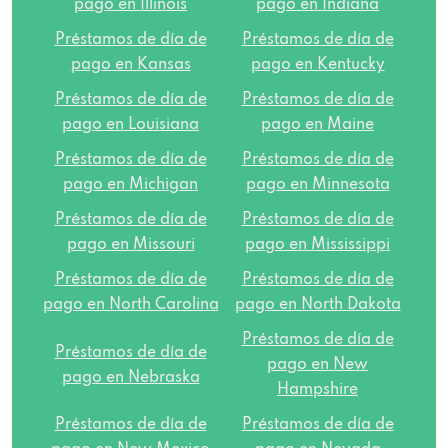
pago en Illinois
pago en Indiana
2107 Coulee Rd, Hudson, WI 54016
Préstamos de día de
Préstamos de día de
pago en Kansas
pago en Kentucky
1621 Dorset Ln # 500, New Richmond, WI
Préstamos de día de
Préstamos de día de
54017
pago en Louisiana
pago en Maine
Préstamos de día de
Préstamos de día de
878 E Maes Ave, Kimberly, WI 54136
pago en Michigan
pago en Minnesota
Préstamos de día de
Préstamos de día de
1225 E Green Bay St, Shawano, WI 54166
pago en Missouri
pago en Mississippi
1622 Washington St, Two Rivers, WI 54241
Préstamos de día de
Préstamos de día de
pago en North Carolina
pago en North Dakota
2030 E Mason St # J, Green Bay, WI 54302
Préstamos de día de
Préstamos de día de
pago en New
pago en Nebraska
Hampshire
117 S Military Ave # H, Green Bay, WI
54303
Préstamos de día de
Préstamos de día de