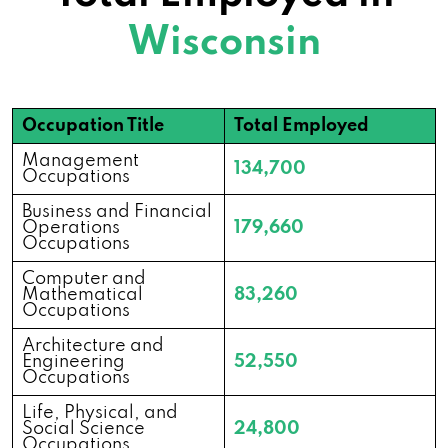
53227
Wisconsin
6100 Washington Ave # I, Mt Pleasant, WI
53406
Occupation Title
Total Employed
Management
2787 Milwaukee Rd # B, Beloit, WI 53511
134,700
Occupations
Business and Financial
2521 Milton Ave, Janesville, WI 53545
Operations
179,660
Occupations
Computer and
2103 Zeier Rd, Madison, WI 53704
Mathematical
83,260
Occupations
512 Grand Canyon Dr, Madison, WI 53719
Architecture and
Engineering
52,550
Occupations
2800 New Pinery Rd # 13, Portage, WI
Life, Physical, and
53901
Social Science
24,800
Occupations