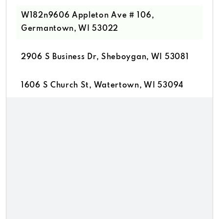
W182n9606 Appleton Ave # 106,
Germantown, WI 53022
2906 S Business Dr, Sheboygan, WI 53081
1606 S Church St, Watertown, WI 53094
1241 W Paradise Dr, West Bend, WI 53095
1823 E Geneva St # C, Delavan, WI 53115
6019 Sheridan Rd, Kenosha, WI 53143
310 W Saint Paul Ave # 7, Waukesha, WI
53188