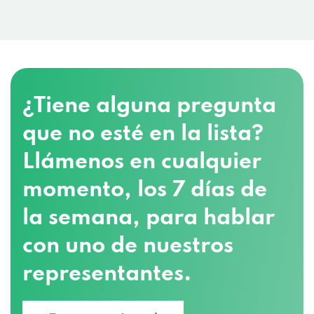
3011 Calumet Ave, Manitowoc, WI 54220
2056 Main St # 2, Green Bay, WI 54302
¿Tiene alguna pregunta
1302 N Central Ave # 2, Marshfield, WI
que no esté en la lista?
54449
Llámenos en cualquier
momento, los 7 días de
Advance America
la semana, para hablar
5604 75th St, Kenosha, WI 53142
con uno de nuestros
representantes.
3730 S 27th St # 110, Milwaukee, WI 53221
8066 N 76th St, Milwaukee, WI 53223