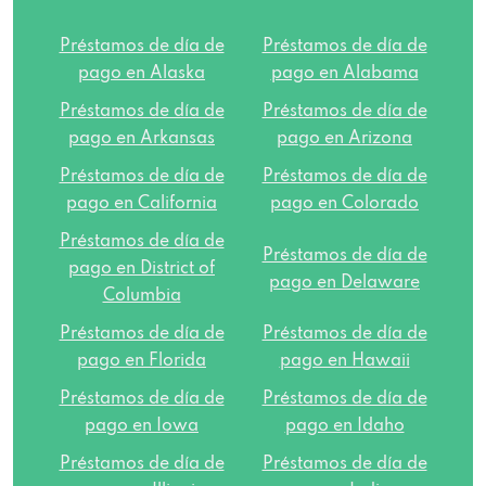
301 6th Ave W # 101, Monroe, WI 53566
Préstamos de día de
Préstamos de día de
168 Richland Sq, Richland Center, WI 53581
pago en Alaska
pago en Alabama
Préstamos de día de
Préstamos de día de
2083 Mccoy Rd, Sun Prairie, WI 53590
pago en Arkansas
pago en Arizona
Préstamos de día de
Préstamos de día de
1111 N Sherman Ave, Madison, WI 53704
pago en California
pago en Colorado
Préstamos de día de
Préstamos de día de
PO Box 752, Platteville, WI 53818
pago en District of
pago en Delaware
Columbia
37885 Selch Rd # 101, Prairie Du Chien, WI
Préstamos de día de
Préstamos de día de
53821
pago en Florida
pago en Hawaii
Préstamos de día de
Préstamos de día de
906 State Road 136 # 100, Baraboo, WI
pago en Iowa
pago en Idaho
53913
Préstamos de día de
Préstamos de día de