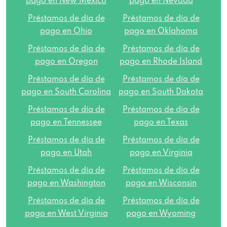
pago en New Mexico
pago en Nevada
2815 S Oneida St # A, Ashwaubenon, WI
Préstamos de día de
Préstamos de día de
54304
pago en Ohio
pago en Oklahoma
Préstamos de día de
Préstamos de día de
306 S 17th Ave # D, Wausau, WI 54401
pago en Oregon
pago en Rhode Island
Préstamos de día de
Préstamos de día de
pago en South Carolina
pago en South Dakota
World Finance
Préstamos de día de
Préstamos de día de
pago en Tennessee
pago en Texas
489 Milwaukee Ave, Burlington, WI 53105
Préstamos de día de
Préstamos de día de
pago en Utah
pago en Virginia
218 E Walworth Ave, Delavan, WI 53115
Préstamos de día de
Préstamos de día de
pago en Washington
pago en Wisconsin
2206 S 108th St, West Allis, WI 53227
Préstamos de día de
Préstamos de día de
pago en West Virginia
pago en Wyoming
2240 Prairie Ave # 24, Beloit, WI 53511