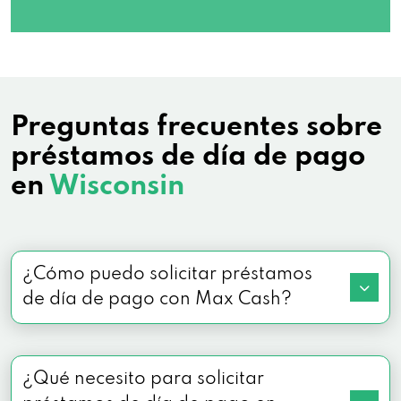
825 Lexington Blvd # 3, Fort Atkinson, WI
53538
3000 Milton Ave # 104, Janesville, WI
Preguntas frecuentes sobre
53545
préstamos de día de pago
en
Wisconsin
6532 Monona Dr, Monona, WI 53716
830 State Road 136 # 4, Baraboo, WI 53913
¿Cómo puedo solicitar préstamos
100 Frances Ln # C, Beaver Dam, WI 53916
de día de pago con Max Cash?
1800 Stewart Ave # 200, Wausau, WI
54401
¿Qué necesito para solicitar