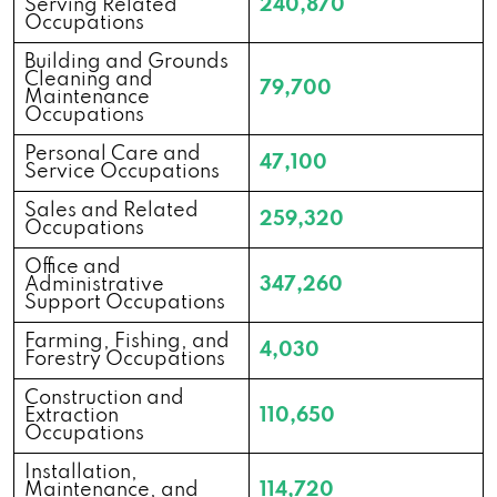
Serving Related
240,870
Occupations
3438 E Main St, Merrill, WI 54452
Building and Grounds
Cleaning and
79,700
Maintenance
Occupations
Cash Store
Personal Care and
47,100
Service Occupations
1256 N Port Washington Rd, Grafton, WI
53024
Sales and Related
259,320
Occupations
Office and
39 Liberty Ave, Hartford, WI 53027
Administrative
347,260
Support Occupations
530 Walton Dr, Plymouth, WI 53073
Farming, Fishing, and
4,030
Forestry Occupations
Construction and
3062 S Business Dr, Sheboygan, WI 53081
Extraction
110,650
Occupations
1907 Market Way # G, Watertown, WI
Installation,
Maintenance, and
114,720
53094