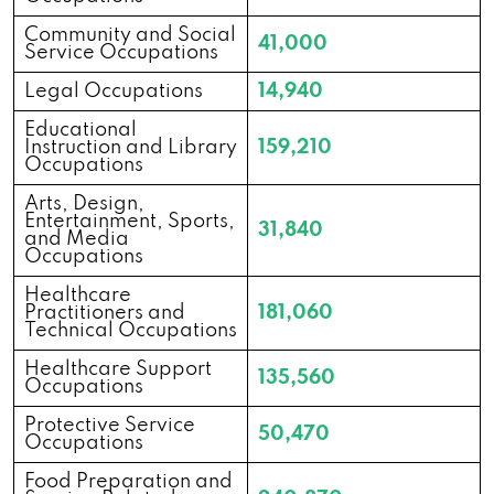
Community and Social
1801 Ward Ave # 266, Hudson, WI 54016
41,000
Service Occupations
Legal Occupations
14,940
2205 Hall Ave # 4, Marinette, WI 54143
Educational
Instruction and Library
159,210
Occupations
150 Woodlawn Dr, Shawano, WI 54166
Arts, Design,
Entertainment, Sports,
31,840
2050 Riverside Dr # 301, Allouez, WI 54301
and Media
Occupations
Healthcare
2416 W Mason St # 104, Green Bay, WI
Practitioners and
181,060
54303
Technical Occupations
Healthcare Support
135,560
Occupations
605 S 24th Ave # 32, Wausau, WI 54401
Protective Service
50,470
Occupations
1913 N Central Ave, Marshfield, WI 54449
Food Preparation and