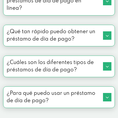
préstamos de día de pago en
línea?
Check Into Cash
1432 E Geneva St # D, Delavan, WI 53115
¿Qué tan rápido puedo obtener un
préstamo de día de pago?
129 W Sunset Dr, Waukesha, WI 53189
2715 S 108th St, West Allis, WI 53227
¿Cuáles son los diferentes tipos de
préstamos de día de pago?
5201 Washington Ave # L, Mt Pleasant, WI
53406
¿Para qué puedo usar un préstamo
2811 Milton Ave # 150, Janesville, WI 53545
de día de pago?
1626 N Spring St # 2, Beaver Dam, WI
53916