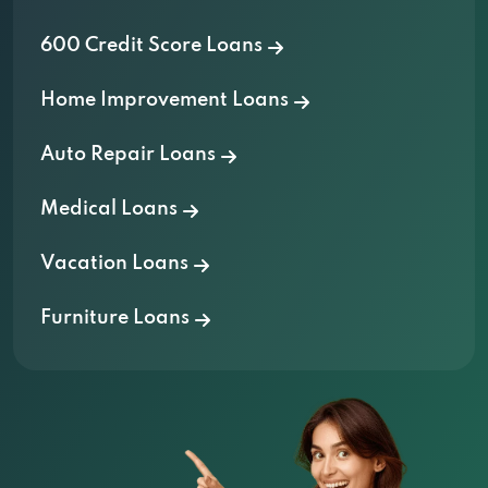
509 S Military Ave, Green Bay, WI 54303
600 Credit Score Loans
Home Improvement Loans
National Quik Cash
Auto Repair Loans
8360 W Brown Deer Rd, Milwaukee, WI
53223
Medical Loans
Vacation Loans
USA Payday Loan
Furniture Loans
2320 E Layton Ave, St Francis, WI 53235
PLS Loan Store