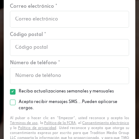
Correo electrónico *
Código postal *
Número de teléfono *
Reciba actualizaciones semanales y mensuales
Acepto recibir mensajes SMS...Pueden aplicarse
cargos.
Al pulsar o hacer clic en "Empezar", usted reconoce y acepta los
Términos de uso
, la
Política de la FCRA
, el
Consentimiento electrónico
y la
Política de privacidad
. Usted reconoce y acepta que otorga su
consentimiento expreso por escrito para que Tradition Media Group
LLC comparta la información que ha proporcionado, y para que TMG