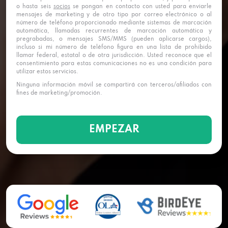
o hasta seis
socios
se pongan en contacto con usted para enviarle
mensajes de marketing y de otro tipo por correo electrónico o al
número de teléfono proporcionado mediante sistemas de marcación
automática, llamadas recurrentes de marcación automática y
pregrabadas, o mensajes SMS/MMS (pueden aplicarse cargos),
incluso si mi número de teléfono figura en una lista de prohibido
llamar federal, estatal o de otra jurisdicción. Usted reconoce que el
consentimiento para estas comunicaciones no es una condición para
utilizar estos servicios.
Ninguna información móvil se compartirá con terceros/afiliados con
fines de marketing/promoción.
EMPEZAR