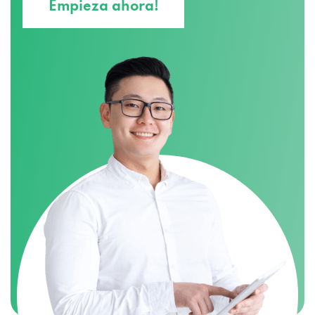
Empieza ahora!
2900 Deerfield Dr # 118, Janesville, WI
53546
2831 Parmenter St # 165, Middleton, WI
53562
2372 Jackson St, Stoughton, WI 53589
2616 E Washington Ave, Madison, WI 53704
2936 New Pinery Rd # C, Portage, WI
53901
522 Gateway Ave # D, Mauston, WI 53948