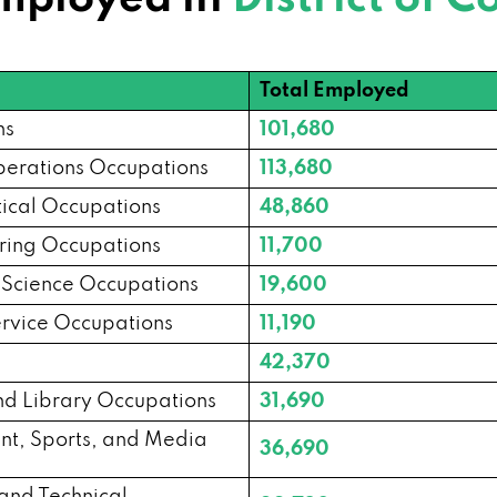
Total Employed
ns
101,680
perations Occupations
113,680
cal Occupations
48,860
ering Occupations
11,700
l Science Occupations
19,600
rvice Occupations
11,190
42,370
and Library Occupations
31,690
ent, Sports, and Media
36,690