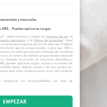
 semanales y mensuales
s SMS...Pueden aplicarse cargos.
zar", usted reconoce y acepta los
Términos de uso
, la
imiento electrónico
y la
Política de privacidad
. Usted
 consentimiento expreso por escrito para que Tradition
nformación que ha proporcionado, y para que TMG o
ntacto con usted para enviarle mensajes de marketing
rónico o al número de teléfono proporcionado mediante
ica, llamadas recurrentes de marcación automática y
S (pueden aplicarse cargos), incluso si mi número de
rohibido llamar federal, estatal o de otra jurisdicción.
miento para estas comunicaciones no es una condición
 compartirá con terceros/afiliados con fines de
EMPEZAR