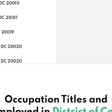
 DC 20010
DC 20011
C 20019
, DC 20020
, DC 20020
ton, DC 20020
C 20032
Occupation Titles and
Employed in
District of 