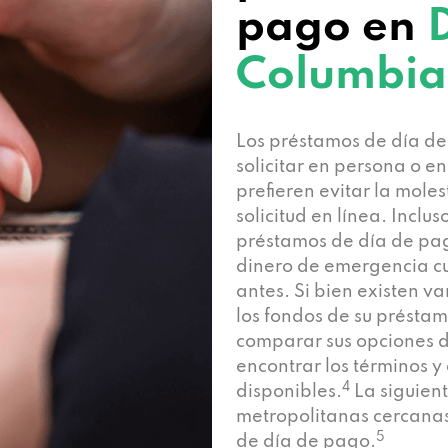
pago en
D
Columbia
Los préstamos de día d
solicitar en persona o e
prefieren evitar la mole
solicitud en línea. Incluso
préstamos de día de pa
dinero de emergencia cu
antes. Si bien existen va
los fondos de su présta
comparar sus opciones 
encontrar los términos y
4
disponibles.
La siguient
metropolitanas cercanas
5
de día de pago.