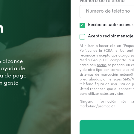
Número de teléfono *
n
Reciba actualizaciones
Acepto recibir mensaje
Al pulsar o hacer clic en "Empe
Política de la FCRA
, el
Consent
reconoce y acepta que otorga su
Media Group LLC comparta la i
e alcance
hasta seis
socios
se pongan en co
a ayuda de
y de otro tipo por correo elect
sistemas de marcación automát
ía de pago
pregrabadas, o mensajes SMS/MM
un gasto
teléfono figura en una lista de p
Usted reconoce que el consenti
para utilizar estos servicios.
Ninguna información móvil se
marketing/promoción.