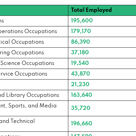
010
Total Employed
, MO 63026
ns
195,600
perations Occupations
179,170
33
cal Occupations
86,390
ering Occupations
37,180
orissant, MO 63033
l Science Occupations
19,540
, MO 63044
rvice Occupations
43,870
21,230
06
and Library Occupations
163,640
ent, Sports, and Media
35,720
 and Technical
196,660
63376