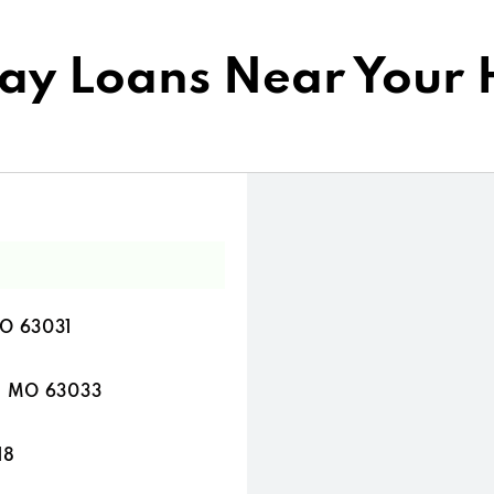
ay Loans Near Your
MO 63031
t, MO 63033
18