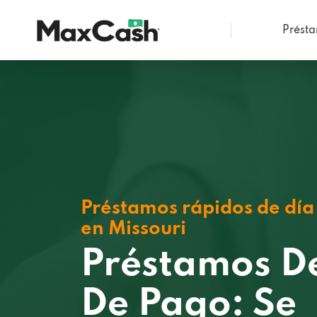
Prést
Max
Cash®
Préstamos rápidos de día
en Missouri
Préstamos D
De Pago: Se