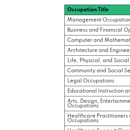
1241 Water Tower Pl, Arnold, MO 63
Occupation Title
676 Gravois Bluffs Blvd # C, Fenton
Management Occupatio
Business and Financial O
6892 Parker Rd, Florissant, MO 630
Computer and Mathemati
Architecture and Engine
262 Mayfair Plaza Shopping Ctr, Fl
Life, Physical, and Socia
12271 Natural Bridge Rd, Bridgeton
Community and Social Se
Legal Occupations
1415 N Grand Blvd, St Louis, MO 631
Educational Instruction 
Arts, Design, Entertainm
8503 Olive Blvd, St Louis, MO 63132
Occupations
Healthcare Practitioners
4122 Mexico Rd # A, St Peters, MO 
Occupations