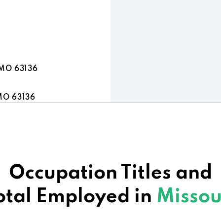
3
, MO 63136
 MO 63136
63139
3301
Occupation Titles and
otal Employed in
Missou