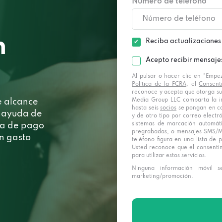
Número de teléfono *
n
Reciba actualizaciones
Acepto recibir mensaje
Al pulsar o hacer clic en "Empe
Política de la FCRA
, el
Consent
reconoce y acepta que otorga su
Media Group LLC comparta la i
e alcance
hasta seis
socios
se pongan en co
a ayuda de
y de otro tipo por correo elect
sistemas de marcación automát
ía de pago
pregrabadas, o mensajes SMS/MM
un gasto
teléfono figura en una lista de p
Usted reconoce que el consenti
para utilizar estos servicios.
Ninguna información móvil se
marketing/promoción.