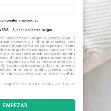
 semanales y mensuales
s SMS...Pueden aplicarse cargos.
zar", usted reconoce y acepta los
Términos de uso
, la
imiento electrónico
y la
Política de privacidad
. Usted
 consentimiento expreso por escrito para que Tradition
nformación que ha proporcionado, y para que TMG o
ntacto con usted para enviarle mensajes de marketing
rónico o al número de teléfono proporcionado mediante
ica, llamadas recurrentes de marcación automática y
S (pueden aplicarse cargos), incluso si mi número de
rohibido llamar federal, estatal o de otra jurisdicción.
miento para estas comunicaciones no es una condición
 compartirá con terceros/afiliados con fines de
EMPEZAR