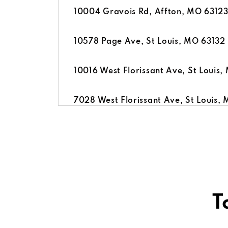
10004 Gravois Rd, Affton, MO 6312
10578 Page Ave, St Louis, MO 63132
10016 West Florissant Ave, St Louis
7028 West Florissant Ave, St Louis,
6528 Manchester Ave, St Louis, MO 
601 1st Capitol Dr, St Charles, MO 6
T
Check 'n Go